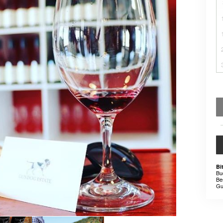
Bi
Bu
Be
Gu