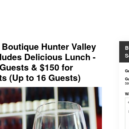
e Boutique Hunter Valley
B
ludes Delicious Lunch -
S
 Guests & $150 for
Ge
ts (Up to 16 Guests)
G
59
W