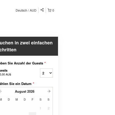
Deutsch
AUD
0
uchen in zwei einfachen
chritten
ben Sie Anzahl der Guests
*
uests
5,00 AU$
ählen Sie ein Datum
*
August
2026
M
D
M
D
F
S
S
1
2