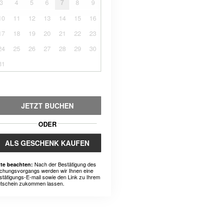
3
4
5
6
7
8
9
10
11
12
13
14
15
16
17
18
19
20
21
22
23
24
25
26
27
28
29
30
31
JETZT BUCHEN
ODER
ALS GESCHENK KAUFEN
Nach der Bestätigung des
tte beachten:
chungsvorgangs werden wir Ihnen eine
stätigungs-E-mail sowie den Link zu Ihrem
tschein zukommen lassen.